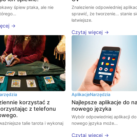
iekawy śpiew ptaka, ale nie
Znalezienie odpowiedniej aplika
tórego...
sprawić, że tworzenie... stanie s
łatwiejsze.
ięcej →
Czytaj więcej →
arzędzia
Aplikacje
Narzędzia
ziennie korzystać z
Najlepsze aplikacje do n
korzystając z telefonu
nowego języka
owego.
Wybór odpowiedniej aplikacji do
ważniejsze talie tarota i wykonaj
nowego języka może...
Czytaj więcej →