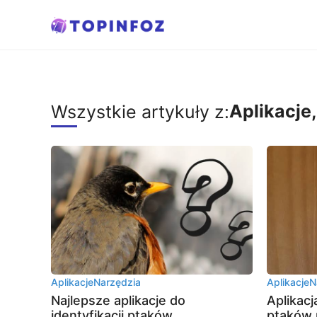
Przejdź
do
treści
Aplikacje
Wszystkie artykuły z:
Aplikacje
Narzędzia
Aplikacje
N
Najlepsze aplikacje do
Aplikac
identyfikacji ptaków
ptaków 