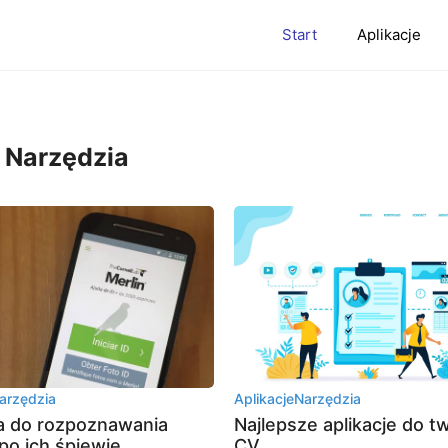
Start
Aplikacje
,
Narzędzia
arzędzia
Aplikacje
Narzędzia
ja do rozpoznawania
Najlepsze aplikacje do t
po ich śpiewie.
CV