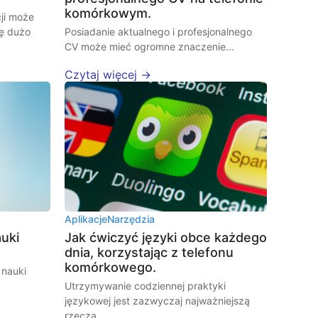
komórkowym.
cji może
ię dużo
Posiadanie aktualnego i profesjonalnego
CV może mieć ogromne znaczenie...
Czytaj więcej →
Aplikacje
Narzędzia
auki
Jak ćwiczyć języki obce każdego
dnia, korzystając z telefonu
komórkowego.
 nauki
Utrzymywanie codziennej praktyki
językowej jest zazwyczaj najważniejszą
rzeczą...