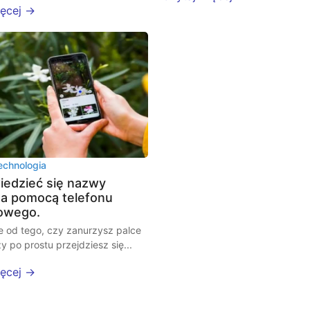
ięcej →
echnologia
iedzieć się nazwy
 za pomocą telefonu
owego.
e od tego, czy zanurzysz palce
y po prostu przejdziesz się...
ięcej →