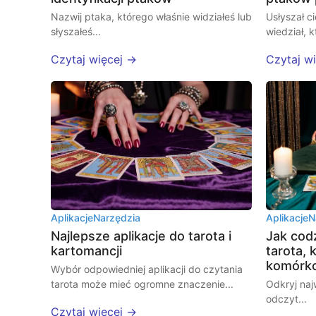
Nazwij ptaka, którego właśnie widziałeś lub
Usłyszał c
słyszałeś...
wiedział, k
Czytaj więcej →
Czytaj w
Aplikacje
Narzędzia
Aplikacje
N
Najlepsze aplikacje do tarota i
Jak cod
kartomancji
tarota, 
komórk
Wybór odpowiedniej aplikacji do czytania
tarota może mieć ogromne znaczenie...
Odkryj naj
odczyt...
Czytaj więcej →