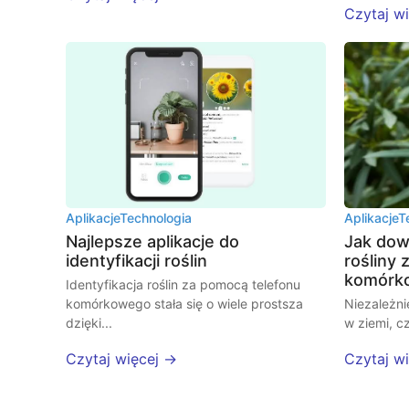
Czytaj w
Aplikacje
Technologia
Aplikacje
T
Najlepsze aplikacje do
Jak dow
identyfikacji roślin
rośliny
komórk
Identyfikacja roślin za pomocą telefonu
komórkowego stała się o wiele prostsza
Niezależni
dzięki...
w ziemi, cz
Czytaj więcej →
Czytaj w