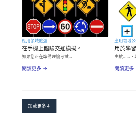
應用領域
旅遊
應用領域
公
在手機上體驗交通模擬。
用於學
如果您正在準備理論考試…
由於……，
閱讀更多 →
閱讀更多 
加載更多↓