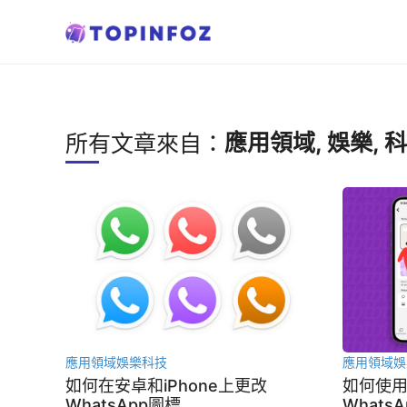
跳
至
內
容
應用領域
,
娛樂
,
科
所有文章來自：
應用領域
娛樂
科技
應用領域
娛
如何在安卓和iPhone上更改
如何使
WhatsApp圖標
Whats