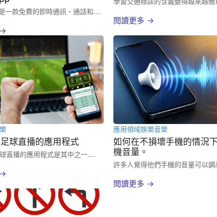
學習交通標誌的含義變得越來越簡單
pp是一款免費的即時通訊、通話和….
閱讀更多 →
→
樂
應用領域
娛樂
音樂
看足球直播的應用程式
如何在不損壞手機的情況
機音量。
球直播的應用程式是其中之一….
許多人覺得他們手機的音量可以調高
→
閱讀更多 →