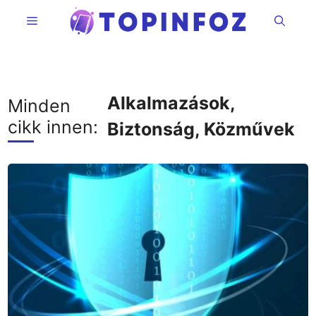
Kilépés
Menü
a
tartalomba
Alkalmazások
,
Minden
cikk innen:
Biztonság
,
Közművek